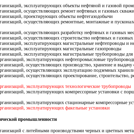
организаций, эксплуатирующих объекты нефтяной и газовой пр
организаций, осуществляющих ремонт нефтяных и газовых скваж
организаций, проектирующих объекты нефтегазодобычи
 организаций, осуществляющих ремонтные, монтажные и пускона
организаций, осуществляющих разработку нефтяных и газовых м
организаций, осуществляющих строительство нефтяных и газовых
 организаций, эксплуатирующих магистральные нефтепроводы и 
организаций, эксплуатирующих магистральные газопроводы
организаций, эксплуатирующих магистральные трубопроводы дл
 организаций, эксплуатирующих нефтепромысловые трубопроводы
в организаций, осуществляющих производство, хранение и выда
 организаций, осуществляющих эксплуатацию подземных хранили
 организаций, осуществляющих проектирование, строительство, 
 организаций, эксплуатирующих технологические трубопроводы
в организаций, эксплуатирующих компрессорные установки с п
 организаций, эксплуатирующих стационарные компрессорные ус
 организаций, эксплуатирующих факельные установки
гической промышленности
организаций с литейными производствами черных и цветных мет