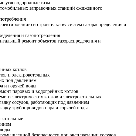
ые углеводородные газы
автомобильных заправочных станций сжиженного
опотребления
проектированию и строительству систем газораспределения и
ределения и газопотребления
питальный ремонт объектов газораспределения и
ейных котлов
лов и электрокотельных
их под давлением
а и горячей воды
ремонт паровых и водогрейных котлов
емонт электрических котлов и электрокотельных
аладку сосудов, работающих под давлением
ладку трубопроводов пара и горячей воды
рокотельные
ением
 воды
 промышленной безопасности при эксплуатации сосудов,