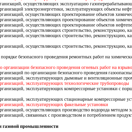
организаций, осуществляющих эксплуатацию газоперерабатывающ
 организаций электроэнергетики, эксплуатирующих объекты неф
в организаций, осуществляющих проектирование объектов химич
в организаций, осуществляющих проектирование объектов хими
в организаций, осуществляющих проектирование объектов нефт
в организаций, осуществляющих строительство, реконструкцию,
 организаций, осуществляющих строительство, реконструкцию, 
 организаций, осуществляющих строительство, реконструкцию, 
 о порядке безопасного проведения ремонтных работ на химиче
 по организации безопасного проведения огневых работ на взры
организаций по организации безопасного проведения газоопасны
в организаций, эксплуатирующих дымовые и вентиляционные п
 организаций, эксплуатирующих технологические трубопроводы
в организаций, эксплуатирующих компрессорные установки с п
 организаций, эксплуатирующих стационарные компрессорные ус
 организаций, эксплуатирующих факельные установки
 организаций, осуществляющих производство водорода методом э
организаций, связанных с производством и потреблением продук
и газовой промышленности