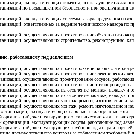
 организаций, эксплуатирующих объекты, использующие сжиженн
 организаций по промышленной безопасности при эксплуатации 
организаций, эксплуатирующих системы газораспределения и газ
рганизаций, ответственных за ведение технического надзора по 
организаций, осуществляющих проектирование объектов газорасп
организаций, осуществляющих строительство, реконструкцию, ка
нию, работающему под давлением
организаций, осуществляющих проектирование паровых и водогр
организаций, осуществляющих проектирование электрических кот
рганизаций, осуществляющих проектирование сосудов, работающ
организаций, осуществляющих проектирование трубопроводов пар
организаций, осуществляющих изготовление, монтаж, наладку и 
рганизаций, осуществляющих изготовление, монтаж, наладку и р
организаций, осуществляющих монтаж, ремонт, изготовление и н
рганизаций, осуществляющих монтаж, ремонт, изготовление и на
й организаций, эксплуатирующих паровые и водогрейные котлы
ий организаций, эксплуатирующих электрические котлы и элект
ий организаций, эксплуатирующих сосуды, работающие под давл
ий организаций, эксплуатирующих трубопроводы пара и горячей
твление производственного контроля за соблюдением требований