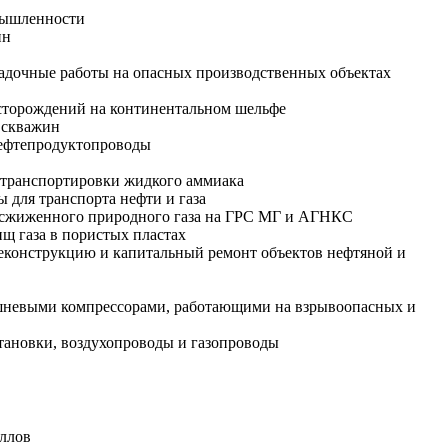
омышленности
ин
ладочные работы на опасных производственных объектах
есторождений на континентальном шельфе
 скважин
нефтепродуктопроводы
я транспортировки жидкого аммиака
 для транспорта нефти и газа
чу сжиженного природного газа на ГРС МГ и АГНКС
щ газа в пористых пластах
реконструкцию и капитальный ремонт объектов нефтяной и
оршневыми компрессорами, работающими на взрывоопасных и
тановки, воздухопроводы и газопроводы
аллов