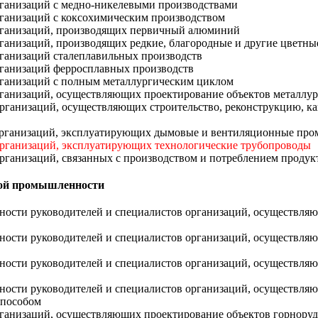
организаций с медно-никелевыми производствами
организаций с коксохимическим производством
 организаций, производящих первичный алюминий
организаций, производящих редкие, благородные и другие цветны
организаций сталеплавильных производств
организаций ферросплавных производств
организаций с полным металлургическим циклом
 организаций, осуществляющих проектирование объектов металл
 организаций, осуществляющих строительство, реконструкцию, к
в организаций, эксплуатирующих дымовые и вентиляционные п
 организаций, эксплуатирующих технологические трубопроводы
организаций, связанных с производством и потреблением продук
ной промышленности
сности руководителей и специалистов организаций, осуществля
сности руководителей и специалистов организаций, осуществля
асности руководителей и специалистов организаций, осуществл
сности руководителей и специалистов организаций, осуществля
способом
 организаций, осуществляющих проектирование объектов горнор