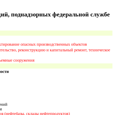
ций, поднадзорных федеральной службе
ктирование опасных производственных объектов
тельство, реконструкцию и капитальный ремонт, техническое
дъемные сооружения
ности
ений
ки
ия (нефтебазы, склады нефтепродуктов)