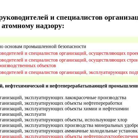
 руководителей и специалистов организа
 атомному надзору:
 по основам промышленной безопасности
оводителей и специалистов организаций, осуществляющих прое
водителей и специалистов организаций, осуществляющих строи
роизводственных объектов
оводителей и специалистов организаций, эксплуатирующих по
ой, нефтехимической и нефтеперерабатывающей промышлен
организаций, эксплуатирующих лакокрасочные производства
организаций, эксплуатирующих объекты нефтепереработки
организаций, эксплуатирующих объекты химии и нефтехимии
рганизаций, эксплуати
организаций, эксплуатирующих объекты, использующие хлор
организаций, эксплуатирующих производства минеральных удобр
организаций, эксплуатирующих аммиачные холодильные установ
организаций, эксплуатирующих объекты нефтепродуктообеспечен