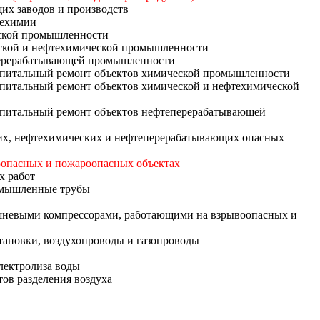
их заводов и производств
техимии
еской промышленности
ческой и нефтехимической промышленности
еперерабатывающей промышленности
 капитальный ремонт объектов химической промышленности
капитальный ремонт объектов химической и нефтехимической
капитальный ремонт объектов нефтеперерабатывающей
ских, нефтехимических и нефтеперерабатывающих опасных
воопасных и пожароопасных объектах
х работ
ромышленные трубы
оршневыми компрессорами, работающими на взрывоопасных и
тановки, воздухопроводы и газопроводы
лектролиза воды
тов разделения воздуха