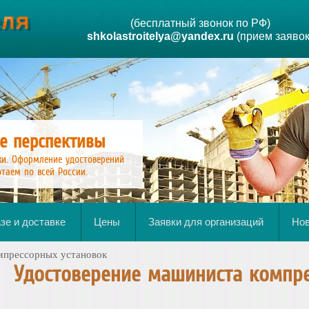
(бесплатный звонок по РФ)
shkolastroitelya@yandex.ru
(прием заявок
е перспективы
ки. Оформление удостоверений
таем по всей России.
зе и доставке
Цены
Заявки для организаций
Нов
мпрессорных установок
Удостоверение машиниста компре