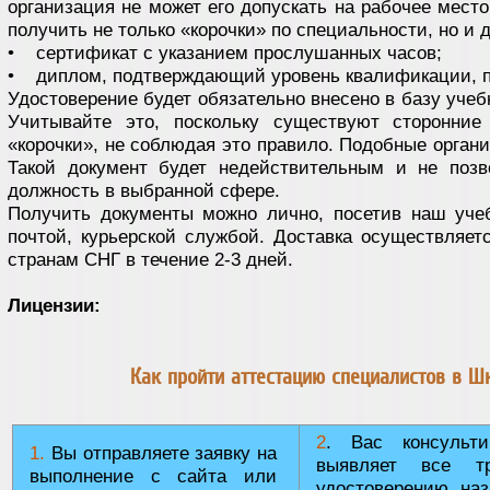
организация не может его допускать на рабочее мест
получить не только «корочки» по специальности, но и 
• сертификат с указанием прослушанных часов;
• диплом, подтверждающий уровень квалификации, п
Удостоверение будет обязательно внесено в базу учеб
Учитывайте это, поскольку существуют сторонние
«корочки», не соблюдая это правило. Подобные органи
Такой документ будет недействительным и не позв
должность в выбранной сфере.
Получить документы можно лично, посетив наш уче
почтой, курьерской службой. Доставка осуществляет
странам СНГ в течение 2-3 дней.
Лицензии:
Как пройти аттестацию специалистов в Ш
2
. Вас консульт
1.
Вы отправляете заявку на
выявляет все тр
выполнение с сайта или
удостоверению, наз