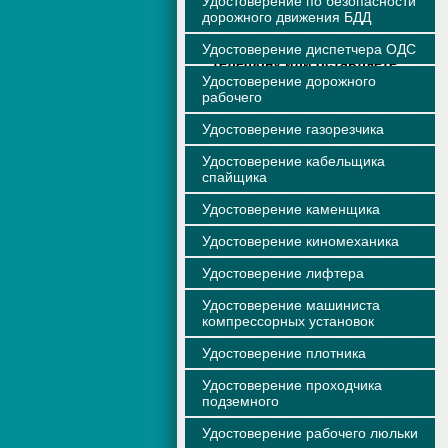
Удостоверение по безопасности
дорожного движения БДД
Вы связываетесь с нами по
Удостоверение диспетчера ОДС
телефону или оставляете
заявку на сайте
Удостоверение дорожного
рабочего
Удостоверение газорезчика
Удостоверение кабельщика
спайщика
Удостоверение каменщика
Удостоверение киномеханика
Удостоверение лифтера
Удостоверение машиниста
компрессорных установок
Удостоверение плотника
Удостоверение проходчика
подземного
Удостоверение рабочего люльки