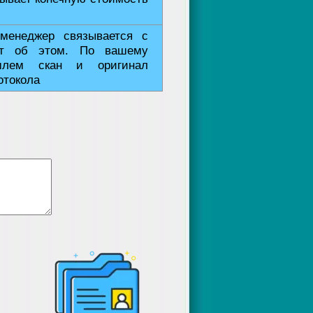
 менеджер связывается с
т об этом. По вашему
лем скан и оригинал
отокола