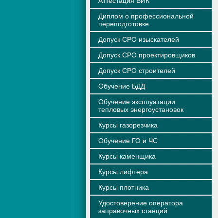
Аттестация ВИК
Диплом о профессиональной
переподготовке
Допуск СРО изыскателей
Допуск СРО проектировщиков
Допуск СРО строителей
Обучение БДД
Обучение эксплуатации
тепловых энергоустановок
Курсы газорезчика
Обучение ГО и ЧС
Курсы каменщика
Курсы лифтера
Курсы плотника
Удостоверение оператора
заправочных станций