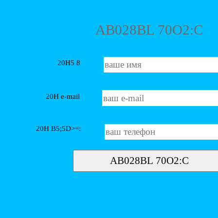
AB028BL 70O2:C
20H5 8
20H e-mail
20H B5;5D>=: